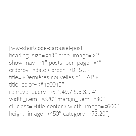
[ww-shortcode-carousel-post
heading_size= »h3″ crop_image= »1″
show_nav= »1″ posts_per_page= »4″
orderby= »date » order= »DESC »
title= »Dernières nouvelles d’ETAP »
title_color= »#1a0045″
remove_query= »3,1,49,7,5,6,8,9,4″
width_item= »320″ margin_item= »30″
el_class= »title-center » width_image= »600″
height_image= »450″ category= »73,20″]