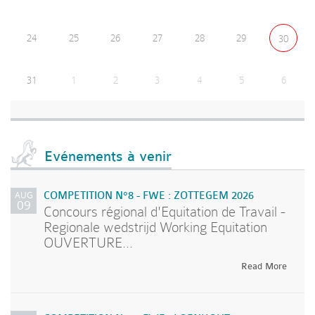
24
25
26
27
28
29
30
31
1
2
3
4
5
6
Evénements à venir
AUG
COMPETITION N°8 - FWE : ZOTTEGEM 2026
09
Concours régional d'Equitation de Travail -
Regionale wedstrijd Working Equitation
OUVERTURE...
Read More