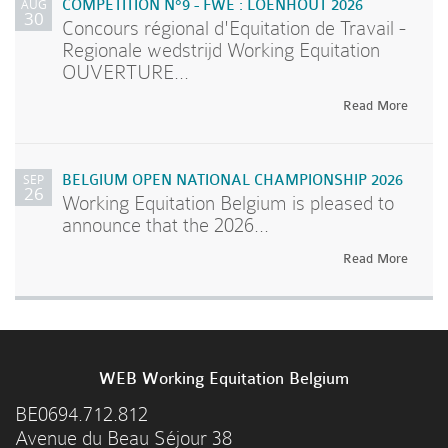
AUG
COMPETITION N°9 - FWE : LOENHOUT 2026
30
Concours régional d'Equitation de Travail -
Regionale wedstrijd Working Equitation
OUVERTURE...
Read More
SEP
BELGIUM OPEN NATIONAL CHAMPIONSHIP 2026
26
Working Equitation Belgium is pleased to
announce that the 2026...
Read More
WEB Working Equitation Belgium
BE0694.712.812
Avenue du Beau Séjour 38