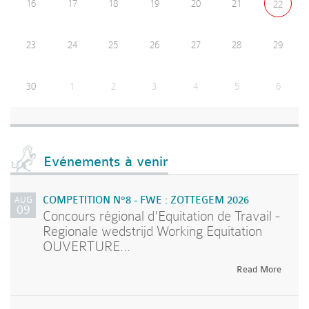
16
17
18
19
20
21
22
23
24
25
26
27
28
29
30
1
2
3
4
5
6
Evénements à venir
AUG
COMPETITION N°8 - FWE : ZOTTEGEM 2026
09
Concours régional d'Equitation de Travail -
Regionale wedstrijd Working Equitation
OUVERTURE...
Read More