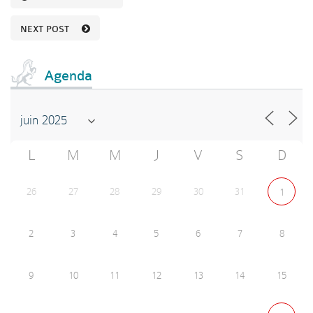
NEXT POST
Agenda
L
M
M
J
V
S
D
26
27
28
29
30
31
1
2
3
4
5
6
7
8
9
10
11
12
13
14
15