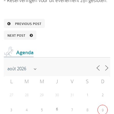
- Reserveringen voor dit evenement zijn gesloten.
PREVIOUS POST
NEXT POST
Agenda
L
M
M
J
V
S
D
27
28
29
30
31
1
2
6
3
4
5
7
8
9