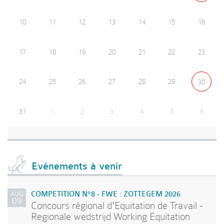
10
11
12
13
14
15
16
17
18
19
20
21
22
23
24
25
26
27
28
29
30
31
1
2
3
4
5
6
Evénements à venir
AUG
COMPETITION N°8 - FWE : ZOTTEGEM 2026
09
Concours régional d'Equitation de Travail -
Regionale wedstrijd Working Equitation