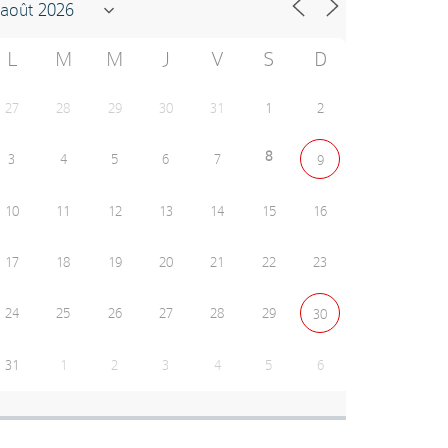
L
M
M
J
V
S
D
27
28
29
30
31
1
2
8
3
4
5
6
7
9
10
11
12
13
14
15
16
17
18
19
20
21
22
23
24
25
26
27
28
29
30
31
1
2
3
4
5
6