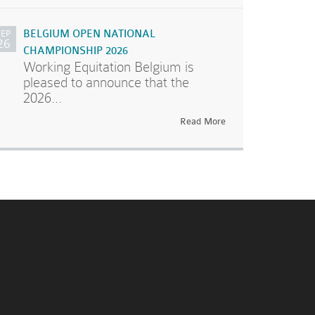
SEP
BELGIUM OPEN NATIONAL
26
CHAMPIONSHIP 2026
Working Equitation Belgium is
pleased to announce that the
2026...
Read More