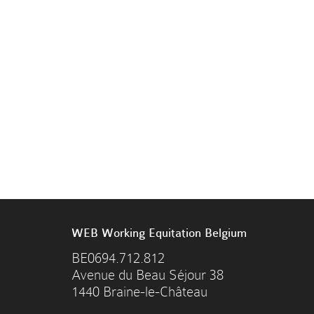
WEB Working Equitation Belgium
BE0694.712.812
Avenue du Beau Séjour 38
1440 Braine-le-Château