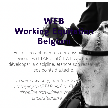
WEB
Working Equitation
Belgium
En collaborant avec les deux associations
régionales (ETAP asbl & FWE vzw) pour
développer la discipline, étendre son réseau et
ses points d’attache.
In samenwerking met haar 2 regionale
verenigingen (ETAP asbl en FWE vzw) de
discipline ontwikkelen, promoten en
ondersteunen in België