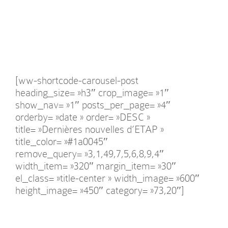
[ww-shortcode-carousel-post
heading_size= »h3″ crop_image= »1″
show_nav= »1″ posts_per_page= »4″
orderby= »date » order= »DESC »
title= »Dernières nouvelles d’ETAP »
title_color= »#1a0045″
remove_query= »3,1,49,7,5,6,8,9,4″
width_item= »320″ margin_item= »30″
el_class= »title-center » width_image= »600″
height_image= »450″ category= »73,20″]