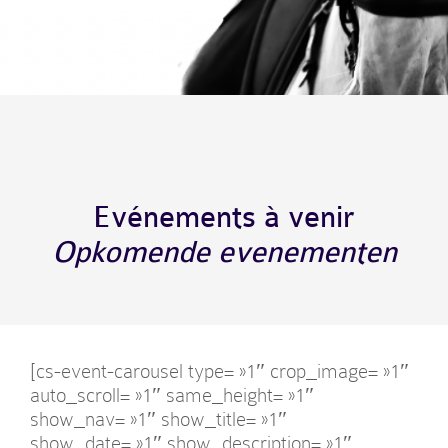
Evénements à venir
Opkomende evenementen
[cs-event-carousel type= »1″ crop_image= »1″
auto_scroll= »1″ same_height= »1″
show_nav= »1″ show_title= »1″
show_date= »1″ show_description= »1″