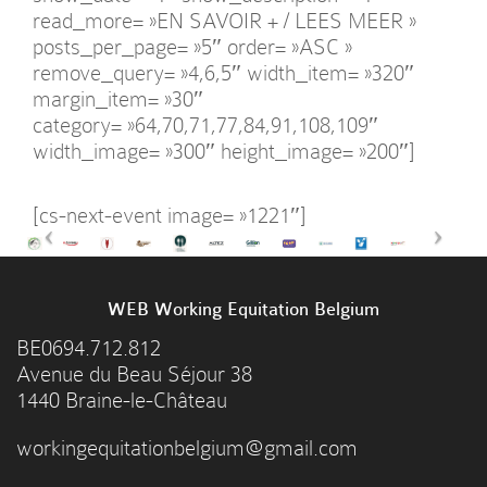
read_more= »EN SAVOIR + / LEES MEER »
posts_per_page= »5″ order= »ASC »
remove_query= »4,6,5″ width_item= »320″
margin_item= »30″
category= »64,70,71,77,84,91,108,109″
width_image= »300″ height_image= »200″]
[cs-next-event image= »1221″]
WEB Working Equitation Belgium
BE0694.712.812
Avenue du Beau Séjour 38
1440 Braine-le-Château
workingequitationbelgium@gmail.com