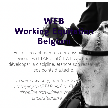
WEB
Working Equitation
Belgium
En collaborant avec les deux associations
régionales (ETAP asbl & FWE vzw) pour
développer la discipline, étendre son réseau et
ses points d’attache.
In samenwerking met haar 2 regionale
verenigingen (ETAP asbl en FWE vzw) de
discipline ontwikkelen, promoten en
ondersteunen in België