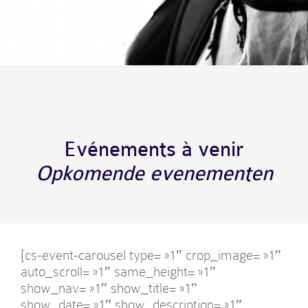
Evénements à venir
Opkomende evenementen
[cs-event-carousel type= »1″ crop_image= »1″
auto_scroll= »1″ same_height= »1″
show_nav= »1″ show_title= »1″
show_date= »1″ show_description= »1″