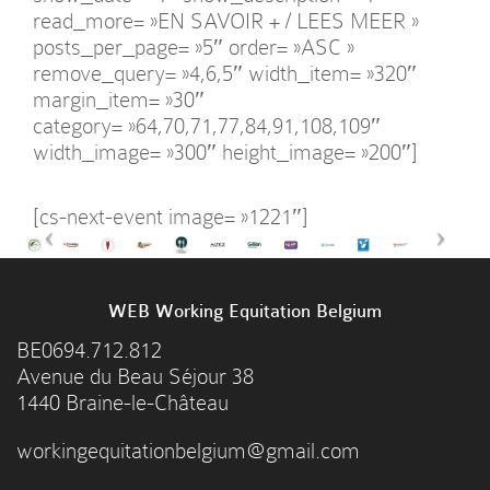
read_more= »EN SAVOIR + / LEES MEER »
posts_per_page= »5″ order= »ASC »
remove_query= »4,6,5″ width_item= »320″
margin_item= »30″
category= »64,70,71,77,84,91,108,109″
width_image= »300″ height_image= »200″]
[cs-next-event image= »1221″]
WEB Working Equitation Belgium
BE0694.712.812
Avenue du Beau Séjour 38
1440 Braine-le-Château
workingequitationbelgium@gmail.com