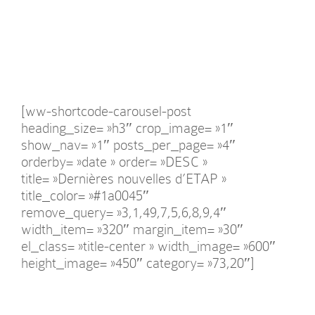
[ww-shortcode-carousel-post
heading_size= »h3″ crop_image= »1″
show_nav= »1″ posts_per_page= »4″
orderby= »date » order= »DESC »
title= »Dernières nouvelles d’ETAP »
title_color= »#1a0045″
remove_query= »3,1,49,7,5,6,8,9,4″
width_item= »320″ margin_item= »30″
el_class= »title-center » width_image= »600″
height_image= »450″ category= »73,20″]