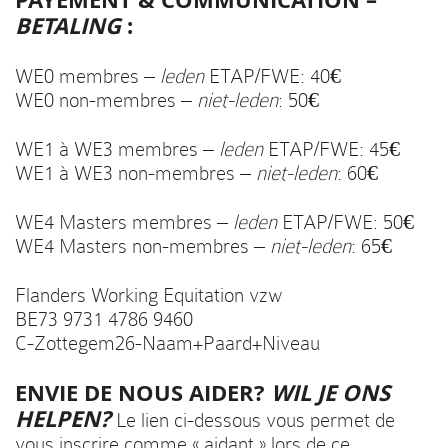
BETALING
:
WE0 membres –
leden
ETAP/FWE: 40€
WE0 non-membres –
niet-leden
: 50€
WE1 à WE3 membres –
leden
ETAP/FWE: 45€
WE1 à WE3 non-membres –
niet-leden
: 60€
WE4 Masters membres –
leden
ETAP/FWE: 50€
WE4 Masters non-membres –
niet-leden
: 65€
Flanders Working Equitation vzw
BE73 9731 4786 9460
C-Zottegem26-Naam+Paard+Niveau
ENVIE DE NOUS AIDER?
WIL JE ONS
HELPEN?
Le lien ci-dessous vous permet de
vous inscrire comme « aidant » lors de ce