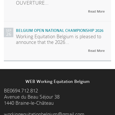
OUVERTURE...
Read More
SEP
BELGIUM OPEN NATIONAL CHAMPIONSHIP 2026
26
Working Equitation Belgium is pleased to
announce that the 2026...
Read More
WEB Working Equitation Belgium
BE0694.712.812
Avenue du Beau Séjour 38
1440 Braine-le-Château
workingequitationbelgium@gmail.com