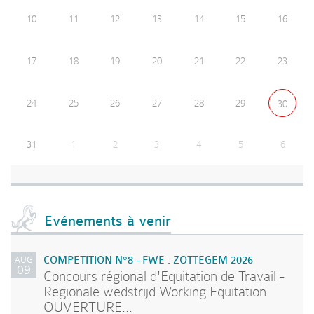
10
11
12
13
14
15
16
17
18
19
20
21
22
23
24
25
26
27
28
29
30
31
1
2
3
4
5
6
Evénements à venir
AUG
COMPETITION N°8 - FWE : ZOTTEGEM 2026
09
Concours régional d'Equitation de Travail -
Regionale wedstrijd Working Equitation
OUVERTURE...