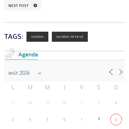
NEXT POST
TAGS:
cotisation
equitation de travail
Agenda
L
M
M
J
V
S
D
27
28
29
30
31
1
2
8
3
4
5
6
7
9