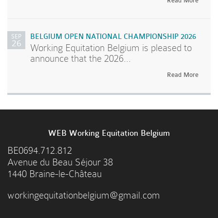
Read More
SEP
BELGIUM OPEN NATIONAL CHAMPIONSHIP 2026
26
Working Equitation Belgium is pleased to
announce that the 2026...
Read More
WEB Working Equitation Belgium
BE0694.712.812
Avenue du Beau Séjour 38
1440 Braine-le-Château
workingequitationbelgium@gmail.com